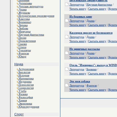
Военные
Веселенькая справедливость
Детективы
Литература
/
Научная-фантастика
/
Детская литература
Читать книгу
|
Скачать книгу
|
Купит
Драма
Журналы
Исторические произведения
Из бранных книг
Классика
Литература
/
Драма
/
Криминал
Читать книгу
|
Скачать книгу
|
Купит
Лирика
Любовь
Мемуары
Киллеров просят не беспокоится
Научная-фантастика
Литература
/
Драма
/
Песни
Приключения
Читать книгу
|
Скачать книгу
|
Купит
Сказки
Стихи
Не циничные рассказы
Триллеры
Литература
/
Драма
/
Фэнтези
Юмор
Читать книгу
|
Скачать книгу
|
Купит
Наука
Отель "Империал": выход в WIN
Астрономия
Литература
/
Боевики
/
Биология
Читать книгу
|
Скачать книгу
|
Купит
История
Математика
Это моя собака
Медицина
Психология
Литература
/
Фэнтези
/
Социология
Читать книгу
|
Скачать книгу
|
Купит
Учеба
Физика
Философия
Химия
Экономика
Юриспруденция
Спорт