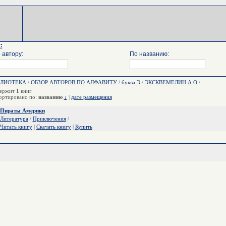
:
 автору:
По названию:
БЛИОТЕКА
/
ОБЗОР АВТОРОВ ПО АЛФАВИТУ
/
буква Э
/
ЭКСКВЕМЕЛИН А.О
/
ержит
1
книг.
ортировано по:
названию
↓
|
дате размещения
Пираты Америки
Литература
/
Приключения
/
Читать книгу
|
Скачать книгу
|
Купить