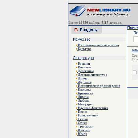
Всего:
19850
файлов,
8117
авторов.
Поиск
По
Искусство
Изобразительное искусство
Культура
БИ
Сод
Литература
Отс
Боевики
Военные
Детективы
Детская литература
Драма
Журналы
Исторические произведения
Классика
Криминал
Лирика
Любовь
Мемуары
Научная-фантастика
Песни
Приключения
Сказки
Стихи
Триллеры
Фэнтези
Юмор