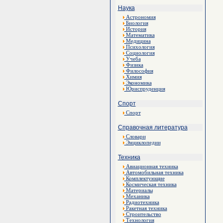
Наука
Астрономия
Биология
История
Математика
Медицина
Психология
Социология
Учеба
Физика
Философия
Химия
Экономика
Юриспруденция
Спорт
Спорт
Справочная литература
Словари
Энциклопедии
Техника
Авиационная техника
Автомобильная техника
Комплектующие
Космическая техника
Материалы
Механика
Радиотехника
Ракетная техника
Строительство
Технология