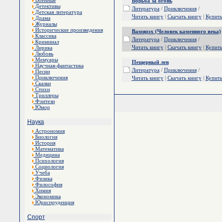
Военные
Борьба за огонь
Детективы
Литература
/
Приключения
/
Детская литература
Читать книгу
|
Скачать книгу
|
Купит
Драма
Журналы
Исторические произведения
Вамирэх (Человек каменного века)
Классика
Литература
/
Приключения
/
Криминал
Читать книгу
|
Скачать книгу
|
Купит
Лирика
Любовь
Мемуары
Пещерный лев
Научная-фантастика
Литература
/
Приключения
/
Песни
Приключения
Читать книгу
|
Скачать книгу
|
Купит
Сказки
Стихи
Триллеры
Фэнтези
Юмор
Наука
Астрономия
Биология
История
Математика
Медицина
Психология
Социология
Учеба
Физика
Философия
Химия
Экономика
Юриспруденция
Спорт