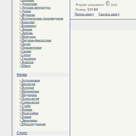
Военные
Детективы
Формат документа:
(txt)
Детская литература
Размер:
523 Кб
Драма
Читать книгу
Скачать книгу
Журналы
Исторические произведения
Классика
Криминал
Лирика
Любовь
Мемуары
Научная-фантастика
Песни
Приключения
Сказки
Стихи
Триллеры
Фэнтези
Юмор
Наука
Астрономия
Биология
История
Математика
Медицина
Психология
Социология
Учеба
Физика
Философия
Химия
Экономика
Юриспруденция
Спорт