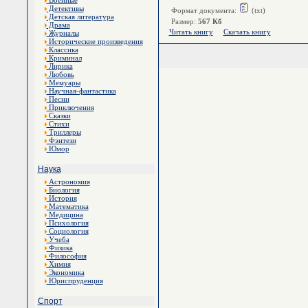
Военные
Детективы
Формат документа:
(txt)
Детская литература
Размер:
567 Кб
Драма
Читать книгу
Скачать книгу
Журналы
Исторические произведения
Классика
Криминал
Лирика
Любовь
Мемуары
Научная-фантастика
Песни
Приключения
Сказки
Стихи
Триллеры
Фэнтези
Юмор
Наука
Астрономия
Биология
История
Математика
Медицина
Психология
Социология
Учеба
Физика
Философия
Химия
Экономика
Юриспруденция
Спорт