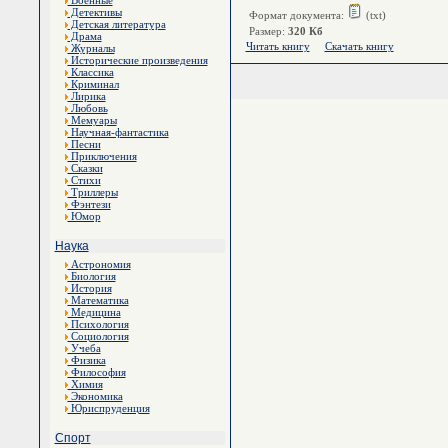
Военные
Детективы
Формат документа:
(txt)
Детская литература
Размер:
320 Кб
Драма
Читать книгу
Скачать книгу
Журналы
Исторические произведения
Классика
Криминал
Лирика
Любовь
Мемуары
Научная-фантастика
Песни
Приключения
Сказки
Стихи
Триллеры
Фэнтези
Юмор
Наука
Астрономия
Биология
История
Математика
Медицина
Психология
Социология
Учеба
Физика
Философия
Химия
Экономика
Юриспруденция
Спорт