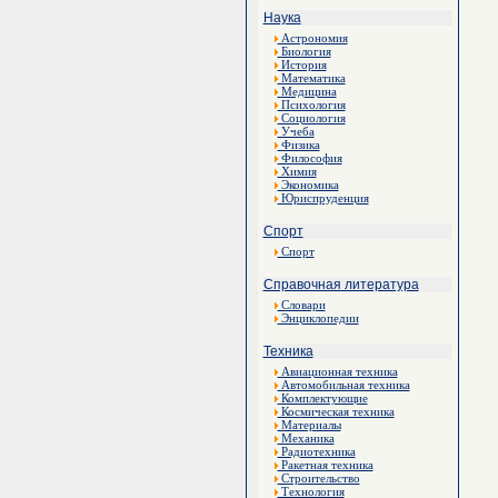
Наука
Астрономия
Биология
История
Математика
Медицина
Психология
Социология
Учеба
Физика
Философия
Химия
Экономика
Юриспруденция
Спорт
Спорт
Справочная литература
Словари
Энциклопедии
Техника
Авиационная техника
Автомобильная техника
Комплектующие
Космическая техника
Материалы
Механика
Радиотехника
Ракетная техника
Строительство
Технология