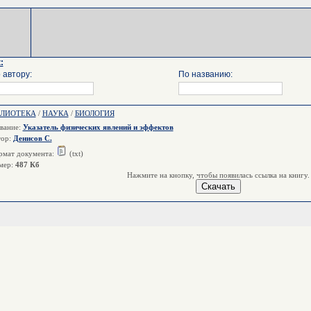
:
 автору:
По названию:
БЛИОТЕКА
/
НАУКА
/
БИОЛОГИЯ
вание:
Указатель физических явлений и эффектов
тор:
Денисов С.
мат документа:
(txt)
мер:
487 Кб
Нажмите на кнопку, чтобы появилась ссылка на книгу.