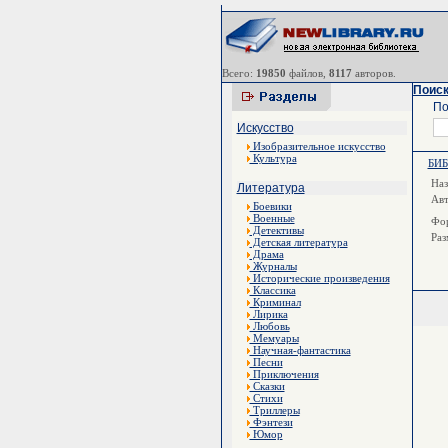
Всего:
19850
файлов,
8117
авторов.
Поиск
По
Искусство
Изобразительное искусство
Культура
БИ
Наз
Литература
Ав
Боевики
Военные
Фор
Детективы
Раз
Детская литература
Драма
Журналы
Исторические произведения
Классика
Криминал
Лирика
Любовь
Мемуары
Научная-фантастика
Песни
Приключения
Сказки
Стихи
Триллеры
Фэнтези
Юмор