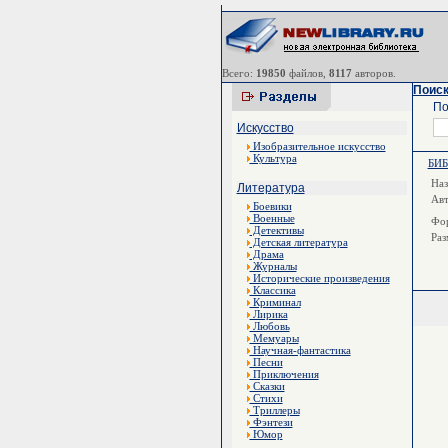
Всего:
19850
файлов,
8117
авторов.
Поиск
По
Искусство
Изобразительное искусство
Культура
БИ
Наз
Литература
Ав
Боевики
Военные
Фор
Детективы
Раз
Детская литература
Драма
Журналы
Исторические произведения
Классика
Криминал
Лирика
Любовь
Мемуары
Научная-фантастика
Песни
Приключения
Сказки
Стихи
Триллеры
Фэнтези
Юмор