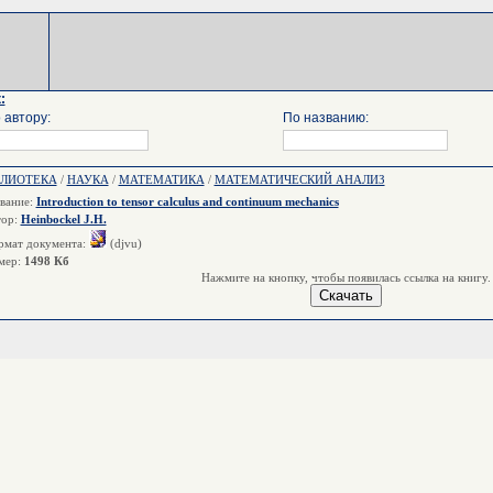
:
 автору:
По названию:
БЛИОТЕКА
/
НАУКА
/
МАТЕМАТИКА
/
МАТЕМАТИЧЕСКИЙ АНАЛИЗ
вание:
Introduction to tensor calculus and continuum mechanics
тор:
Heinbockel J.H.
мат документа:
(djvu)
мер:
1498 Кб
Нажмите на кнопку, чтобы появилась ссылка на книгу.