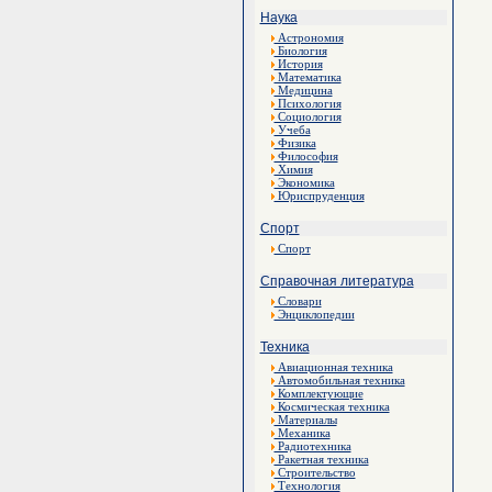
Наука
Астрономия
Биология
История
Математика
Медицина
Психология
Социология
Учеба
Физика
Философия
Химия
Экономика
Юриспруденция
Спорт
Спорт
Справочная литература
Словари
Энциклопедии
Техника
Авиационная техника
Автомобильная техника
Комплектующие
Космическая техника
Материалы
Механика
Радиотехника
Ракетная техника
Строительство
Технология