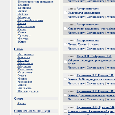
Читать книгу
|
Скачать книгу
|
Купит
Исторические произведения
Классика
Криминал
автор:
Автор неизвестен
Лирика
Задачи для школьников
Любовь
Читать книгу
|
Скачать книгу
|
Купит
Мемуары
Научная-фантастика
Песни
автор:
Автор неизвестен
Приключения
Справочник школьника: география,
Сказки
Стихи
Читать книгу
|
Скачать книгу
|
Купит
Триллеры
Фэнтези
автор:
Автор неизвестен
Юмор
Тесты. Химия. 11 класс.
Читать книгу
|
Скачать книгу
|
Купит
Наука
Астрономия
автор:
Гара Н.Н., Габрусева Н.И.
Биология
История
Сборник задач для проведения устн
Математика
класс.
Медицина
Читать книгу
|
Скачать книгу
|
Купит
Психология
Социология
автор:
Кузьменко Н.Е. Еремин В.В.
Учеба
Физика
Химия. 2400 задач для школьников
Философия
Читать книгу
|
Скачать книгу
|
Купит
Химия
Экономика
Юриспруденция
автор:
Кузьменко Н.Е. Еремин В.В. 
Химия. Для школьников старших к
Спорт
Читать книгу
|
Скачать книгу
|
Купит
Спорт
автор:
Кузьменко Н.Е., Еремин В.В.
Справочная литература
Начала химии: Современный курс 