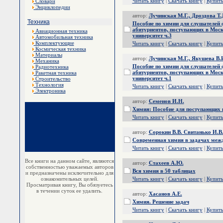
Читать книгу
|
Скачать книгу
|
Купит
Словари
Энциклопедии
автор:
Лучинская М.Г., Дроздова Т.
Техника
Пособие по химии для слушателей 
абитуриентов, поступающих в Моск
Авиационная техника
университет ч.3
Автомобильная техника
Комплектующие
Читать книгу
|
Скачать книгу
|
Купит
Космическая техника
Материалы
автор:
Лучинская М.Г., Якушева В.И
Механика
Пособие по химии для слушателей 
Радиотехника
абитуриентов, поступающих в Моск
Ракетная техника
университет ч.1
Строительство
Технология
Читать книгу
|
Скачать книгу
|
Купит
Электроника
автор:
Семенов И.Н.
Химия: Пособие для поступающих в
Читать книгу
|
Скачать книгу
|
Купит
автор:
Сорокин В.В. Свитанько И.В
Современная химия в задачах ме
Читать книгу
|
Скачать книгу
|
Купит
Все книги на данном сайте, являются
автор:
Стахеев А.Ю.
собственностью уважаемых авторов
Вся химия в 50 таблицах
и предназначены исключительно для
ознакомительных целей.
Читать книгу
|
Скачать книгу
|
Купит
Просматривая книгу, Вы обязуетесь
в течении суток ее удалить.
автор:
Хасанов А.Е.
Химия. Решение задач
Читать книгу
|
Скачать книгу
|
Купит