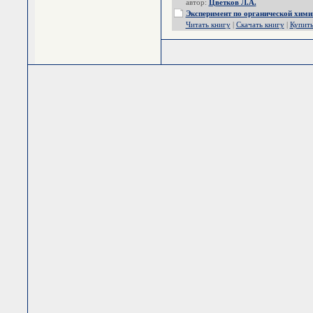
автор:
Цветков Л.А.
Эксперимент по органической хими
Читать книгу
|
Скачать книгу
|
Купит