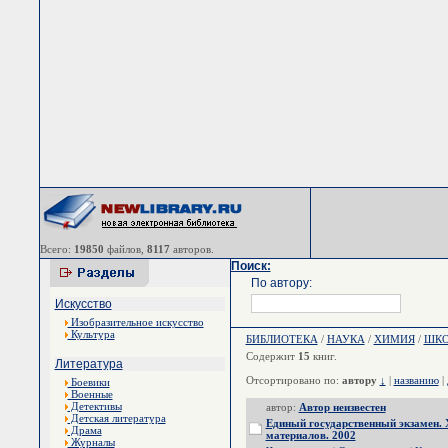
Всего:
19850
файлов,
8117
авторов.
Поиск:
По автору:
Искусство
Изобразительное искусство
Культура
БИБЛИОТЕКА
/
НАУКА
/
ХИМИЯ
/
ШКО
Содержит
15
книг.
Литература
Отсортировано по:
автору
↓
|
названию
|
Боевики
Военные
Детективы
автор:
Автор неизвестен
Детская литература
Единый государственный экзамен.
Драма
материалов. 2002
Журналы