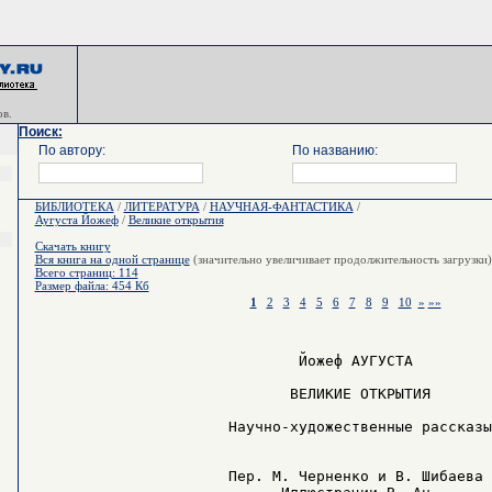
в.
Поиск:
По автору:
По названию:
БИБЛИОТЕКА
/
ЛИТЕРАТУРА
/
НАУЧНАЯ-ФАНТАСТИКА
/
Аугуста Йожеф
/
Великие открытия
Скачать книгу
Вся книга на одной странице
(значительно увеличивает продолжительность загрузки)
Всего страниц: 114
Размер файла: 454 Кб
1
2
3
4
5
6
7
8
9
10
»
»»
                              Йожеф АУГУСТА

                             ВЕЛИКИЕ ОТКРЫТИЯ

                      Научно-художественные рассказы

                      Пер. М. Черненко и В. Шибаева
