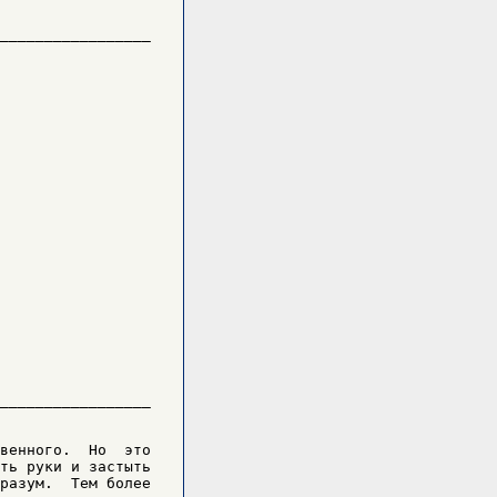
_________________

_________________

венного.  Но  это

ть руки и застыть

разум.  Тем более
