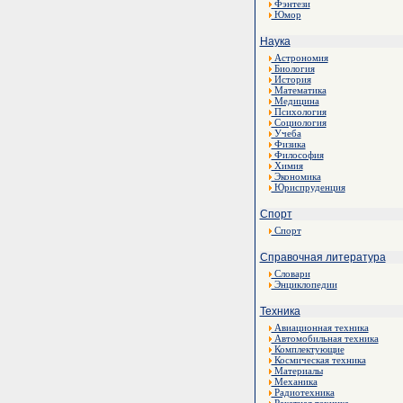
Фэнтези
Юмор
Наука
Астрономия
Биология
История
Математика
Медицина
Психология
Социология
Учеба
Физика
Философия
Химия
Экономика
Юриспруденция
Спорт
Спорт
Справочная литература
Словари
Энциклопедии
Техника
Авиационная техника
Автомобильная техника
Комплектующие
Космическая техника
Материалы
Механика
Радиотехника