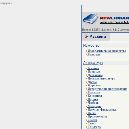
загрузка...
Всего:
19850
файлов,
8117
авторо
Искусство
Изобразительное искусство
Культура
Литература
Боевики
Военные
Детективы
Детская литература
Драма
Журналы
Исторические произведения
Классика
Криминал
Лирика
Любовь
Мемуары
Научная-фантастика
Песни
Приключения
Сказки
Стихи
Триллеры