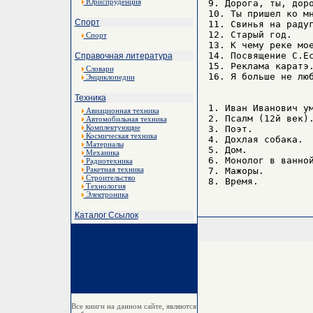
Юриспруденция
9. Дорога, ты, доро
10. Ты пришел ко мн
Спорт
11. Свинья на радуг
12. Старый год.

Спорт
13. К чему реке мое
14. Посвящение С.Ес
Справочная литература
15. Реклама каратэ.
Словари
16. Я больше не люб
Энциклопедии
Техника
1. Иван Иванович ум
Авиационная техника
2. Псалм (12й век).
Автомобильная техника
Комплектующие
3. Поэт.

Космическая техника
4. Дохлая собака.

Материалы
5. Дом.

Механика
6. Монолог в ванной
Радиотехника
Ракетная техника
7. Мажоры.

Строительство
Технология
Электроника
Каталог Ссылок
Все книги на данном сайте, являются