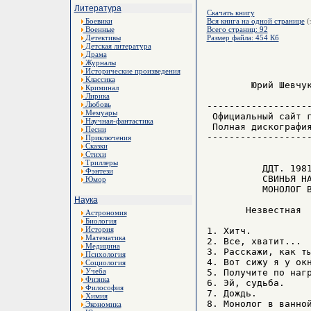
Литература
Скачать книгу
Боевики
Вся книга на одной странице
(
Военные
Всего страниц: 92
Детективы
Размер файла: 454 Кб
Детская литература
Драма
Журналы
Исторические произведения
Классика
        Юрий Шевчук
Криминал
Лирика
Любовь
-------------------
Мемуары
 Официальный сайт г
Научная-фантастика
 Полная дискография
Песни
-------------------
Приключения
Сказки
Стихи
Триллеры
          ДДТ. 1981
Фэнтези
          СВИНЬЯ НА
Юмор
          МОНОЛОГ В
Наука
       Незвестная  
Астрономия
Биология
История
1. Хитч.

Математика
2. Все, хватит...

Медицина
3. Расскажи, как ты
Психология
4. Вот сижу я у окн
Социология
Учеба
5. Получите по нагр
Физика
6. Эй, судьба.

Философия
7. Дождь.

Химия
8. Монолог в ванной
Экономика