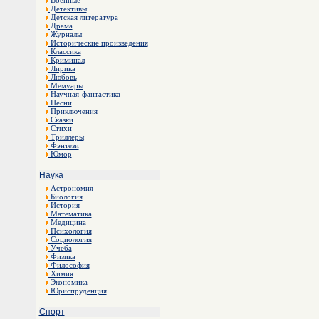
Военные
Детективы
Детская литература
Драма
Журналы
Исторические произведения
Классика
Криминал
Лирика
Любовь
Мемуары
Научная-фантастика
Песни
Приключения
Сказки
Стихи
Триллеры
Фэнтези
Юмор
Наука
Астрономия
Биология
История
Математика
Медицина
Психология
Социология
Учеба
Физика
Философия
Химия
Экономика
Юриспруденция
Спорт