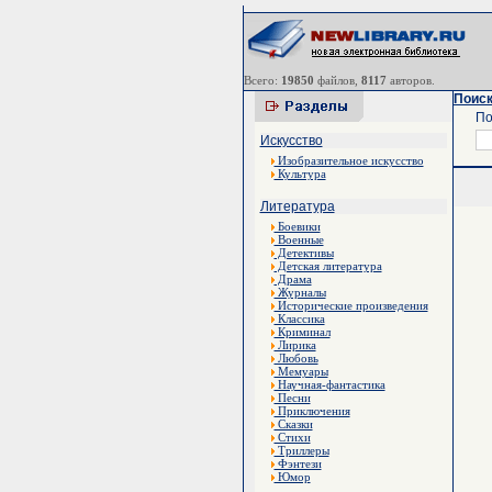
Всего:
19850
файлов,
8117
авторов.
Поиск
По
Искусство
Изобразительное искусство
Культура
Литература
Боевики
Военные
Детективы
Детская литература
Драма
Журналы
Исторические произведения
Классика
Криминал
Лирика
Любовь
Мемуары
Научная-фантастика
Песни
Приключения
Сказки
Стихи
Триллеры
Фэнтези
Юмор