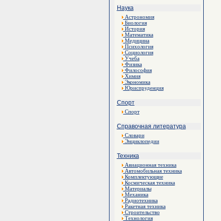
Наука
Астрономия
Биология
История
Математика
Медицина
Психология
Социология
Учеба
Физика
Философия
Химия
Экономика
Юриспруденция
Спорт
Спорт
Справочная литература
Словари
Энциклопедии
Техника
Авиационная техника
Автомобильная техника
Комплектующие
Космическая техника
Материалы
Механика
Радиотехника
Ракетная техника
Строительство
Технология